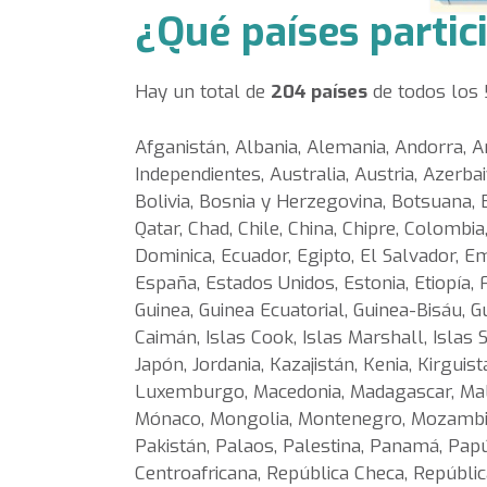
¿Qué países partic
Hay un total de
204 países
de todos los 
Afganistán, Albania, Alemania, Andorra, A
Independientes, Australia, Austria, Azerba
Bolivia, Bosnia y Herzegovina, Botsuana, 
Qatar, Chad, Chile, China, Chipre, Colombi
Dominica, Ecuador, Egipto, El Salvador, E
España, Estados Unidos, Estonia, Etiopía, F
Guinea, Guinea Ecuatorial, Guinea-Bisáu, Gu
Caimán, Islas Cook, Islas Marshall, Islas S
Japón, Jordania, Kazajistán, Kenia, Kirguistá
Luxemburgo, Macedonia, Madagascar, Malasi
Mónaco, Mongolia, Montenegro, Mozambiqu
Pakistán, Palaos, Palestina, Panamá, Papú
Centroafricana, República Checa, Repúbl