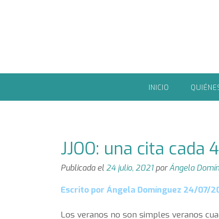
Saltar
al
contenido
INICIO
QUIÉNE
JJOO: una cita cada 
Publicada el
24 julio, 2021
por
Ángela Domín
Escrito por Ángela Domínguez 24/07/2
Los veranos no son simples veranos cua