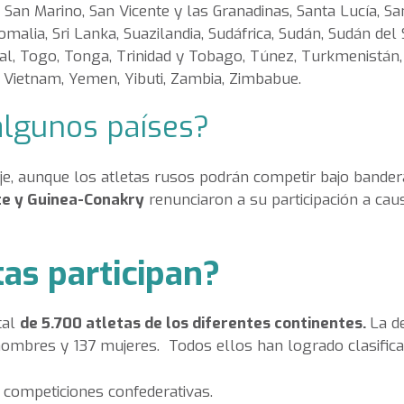
San Marino, San Vicente y las Granadinas, Santa Lucía, Sa
omalia, Sri Lanka, Suazilandia, Sudáfrica, Sudán, Sudán del S
tal, Togo, Tonga, Trinidad y Tobago, Túnez, Turkmenistán,
 Vietnam, Yemen, Yibuti, Zambia, Zimbabue.
algunos países?
aje, aunque los atletas rusos podrán competir bajo bander
te y Guinea-Conakry
renunciaron a su participación a ca
as participan?
tal
de 5.700 atletas de los diferentes continentes.
La d
hombres y 137 mujeres. Todos ellos han logrado clasifica
 competiciones confederativas.