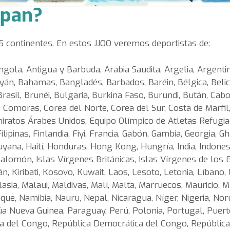
ipan?
5 continentes. En estos JJOO veremos deportistas de:
ngola, Antigua y Barbuda, Arabia Saudita, Argelia, Argenti
iyán, Bahamas, Bangladés, Barbados, Baréin, Bélgica, Belic
Brasil, Brunéi, Bulgaria, Burkina Faso, Burundi, Bután, C
a, Comoras, Corea del Norte, Corea del Sur, Costa de Marfil
miratos Árabes Unidos, Equipo Olímpico de Atletas Refugiad
ilipinas, Finlandia, Fiyi, Francia, Gabón, Gambia, Georgia,
yana, Haití, Honduras, Hong Kong, Hungría, India, Indonesia, 
alomón, Islas Vírgenes Británicas, Islas Vírgenes de los Es
n, Kiribati, Kosovo, Kuwait, Laos, Lesoto, Letonia, Líbano, Li
a, Malaui, Maldivas, Malí, Malta, Marruecos, Mauricio, Mau
e, Namibia, Nauru, Nepal, Nicaragua, Níger, Nigeria, Nor
a Nueva Guinea, Paraguay, Perú, Polonia, Portugal, Puerto
ica del Congo, República Democrática del Congo, Repúbli