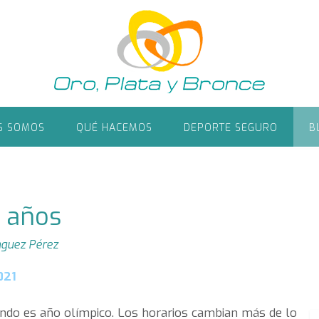
S SOMOS
QUÉ HACEMOS
DEPORTE SEGURO
B
4 años
guez Pérez
021
ndo es año olímpico. Los horarios cambian más de lo