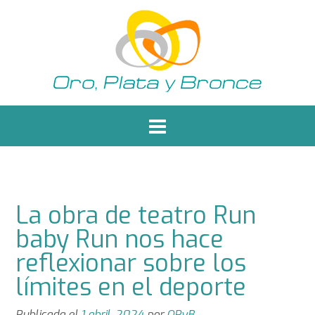
Saltar
al
contenido
La obra de teatro Run
baby Run nos hace
reflexionar sobre los
límites en el deporte
Publicada el
1 abril, 2024
por
OPyB