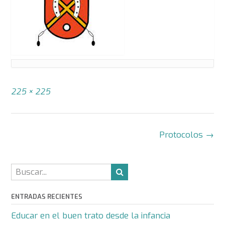
Tamaño
225 × 225
completo
Navegación
Protocolos
→
de
la
entrada
ENTRADAS RECIENTES
Educar en el buen trato desde la infancia