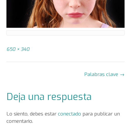
Tamaño
650 × 340
completo
Navegación
Palabras clave
→
de
la
Deja una respuesta
entrada
Lo siento, debes estar
conectado
para publicar un
comentario.