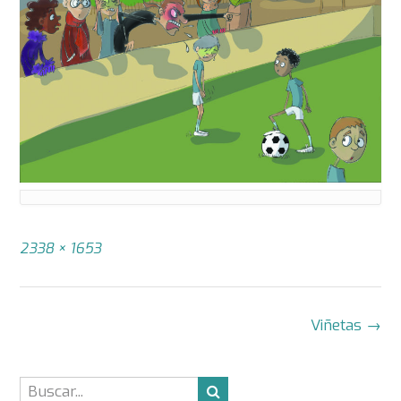
Tamaño
2338 × 1653
completo
Navegación
Viñetas
→
de
la
entrada