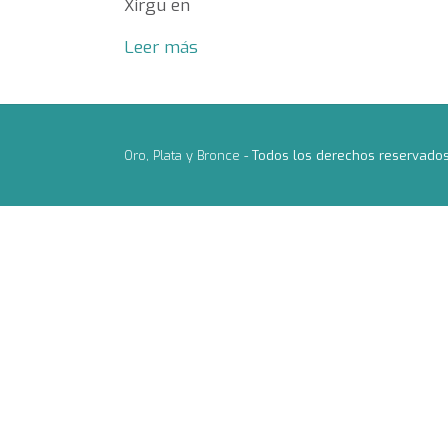
Xirgu en
Leer más
Oro, Plata y Bronce -
Todos los derechos reservado