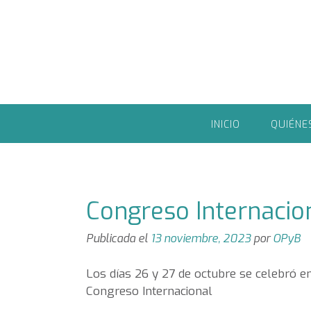
Saltar
al
contenido
INICIO
QUIÉNE
Congreso Internacion
Publicada el
13 noviembre, 2023
por
OPyB
Los días 26 y 27 de octubre se celebró en l
Congreso Internacional