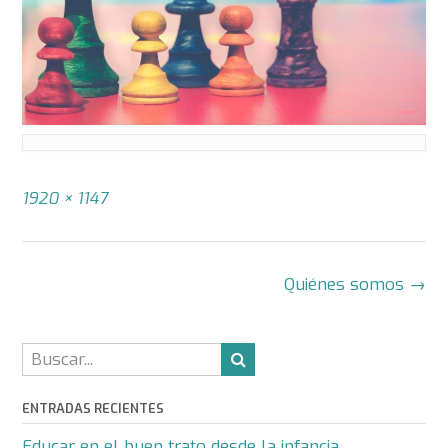
Tamaño
1920 × 1147
completo
Navegación
Quiénes somos
→
de
la
entrada
ENTRADAS RECIENTES
Educar en el buen trato desde la infancia