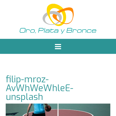
Saltar
al
contenido
filip-mroz-
AvWhWeWhleE-
unsplash