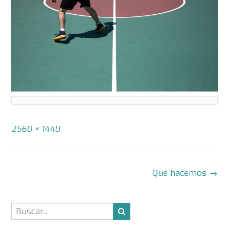
Tamaño
2560 × 1440
completo
Navegación
Qué hacemos
→
de
la
entrada