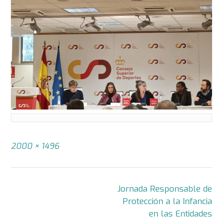
Tamaño
2000 × 1496
completo
Navegación
Jornada Responsable de
de
Protección a la Infancia
la
en las Entidades