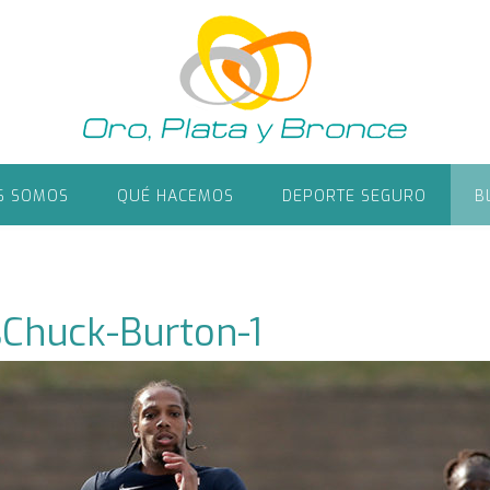
S SOMOS
QUÉ HACEMOS
DEPORTE SEGURO
B
sChuck-Burton-1