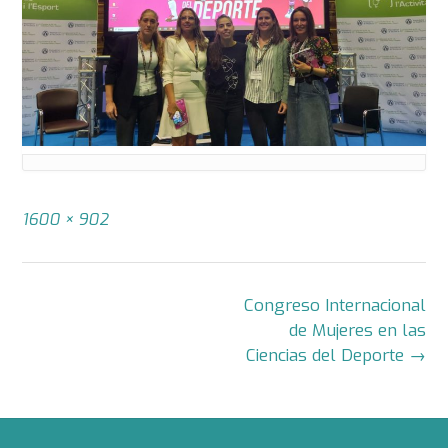
Tamaño
1600 × 902
completo
Navegación
Congreso Internacional
de
de Mujeres en las
la
Ciencias del Deporte
→
entrada