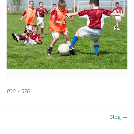
Tamaño
830 × 576
completo
Navegación
Blog
→
de
la