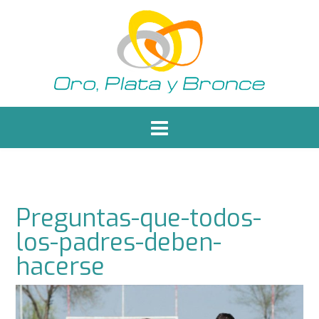
Saltar
al
contenido
Preguntas-que-todos-
los-padres-deben-
hacerse