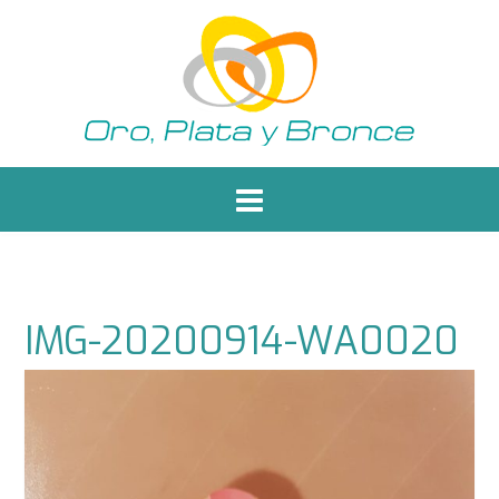
Saltar
al
contenido
IMG-20200914-WA0020